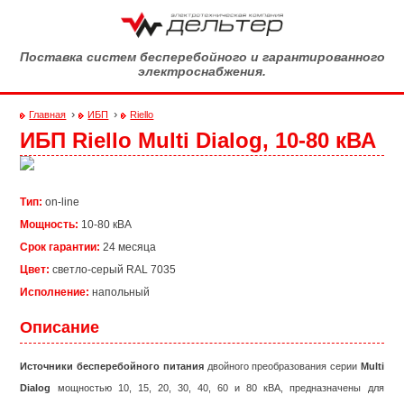
Перейти к основному содержанию
Поставка систем бесперебойного и гарантированного
электроснабжения.
›
›
Главная
ИБП
Riello
ИБП Riello Multi Dialog, 10-80 кВА
Вы здесь
Тип:
on-line
Мощность:
10-80 кВА
Срок гарантии:
24 месяца
Цвет:
светло-серый RAL 7035
Исполнение:
напольный
Описание
Источники бесперебойного питания
двойного преобразования серии
Multi
Dialog
мощностью 10, 15, 20, 30, 40, 60 и 80 кВА, предназначены для