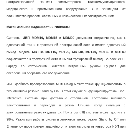
централизованной защиты компьютерного, телекоммуникационного,
медицинского и промышленного оборудования. Они защищают от
большинства проблем, связанных с некачественным электропитанием.
Максимальная надежность и гибкость
:
Системы
ИБП MDM10, MDM15
и
MDM20
допускают подключение, как к
однофазной, так и к трехфазной электрической сети и имеют однофазный
выход. Модели
MDT10, MDT15, MDT20, MDT30, MDT40, MDT60
и
MDT80
подключаются к трехфазной сети и имеют трехфазный выход. Во всех ИБП,
наряду со статическим, имеется встроенный ручной By-pass для
обеспечения оперативного обслуживания.
ИБП двойного преобразования Multi Dialog может также функционировать в
экономичном режиме Stand by On. В этом случае он функционирует как Line-
Interactive система при достаточно стабильном состоянии внешнего
электропитания и переходит в режим On-Line, когда ситуация с
электропитанием резко ухудшается. При этом КПД системы может достигать
98%. Режимами работы системы являются также: режим Stand by Off или
Emergency mode (режим аварийного питания нагрузки от инвертора ИБП при