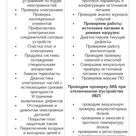
устранения по кодам
протокол параметры и
неисправностей
конфигурацию источников
Проверка электроники
питания
Проверка
Проводим анализ журнала
изоляционных
событий
элементов
Проверяем работы
Профилактика
источники питания в
электрических
режиме нагрузки:
соединителей силовых
Диагностируем текущие
устройств
дефекты
Очистка плат и
Проверяем работу
электроники
вентиляторов
Продувка системы
Проводим проверку
охлаждения
панелей и консолей
специальными
Совершаем визуальную
аппаратами
проверку источников
Замена термопасты
питания и соединения
Диагностика
Проверяем версию ПО
электронных частей с
Проводим проверку АКБ при
истекающими сроками
отключенном з/устройстве
пригодности
ИБП:
Устранение
выявленных дефектов
проводим визуальную
Отсоединение и
проверку аккумуляторных
демонтаж неисправных
блоков
деталей
проверяем и заносим в
Покрытие плат
протокол температуру
защитным лаком
блоков
Переключение входных
проверяем и регистрируем
и выходных цепей в