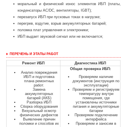
моральный и физический износ элементов ИБП (платы,
конденсаторы AC/DC, вентиляторы, IGBT);
перезапуск ИБП при пусковых токах в нагрузке;
перегрев, вздутие, взрыв аккумуляторных батарей;
поломка плат управления и электроники;
ИБП выдает звуковой сигнал или не включается;
ПЕРЕЧЕНЬ И ЭТАПЫ РАБОТ
Ремонт ИБП
Диагностика ИБП
Общая проверка ИБП:
Анализ повреждения
ИБП и подготовка
Проверяем наличие
плана ремонтных
документов (инструкция по
работ.
эксплуатации)
Замена
Проверяем и регистрируем
аккумуляторных
температуру внутри
батарей (АКБ)
помещения, где
Разборка ИБП
установлены источники
Сборка оборудования
питания и аккумуляторные
Визуальный осмотр
батареи
физических дефектов
Проверяем подключение
Выявление причин
интерфейса
поломки и способов их
Проверяем и заносим в